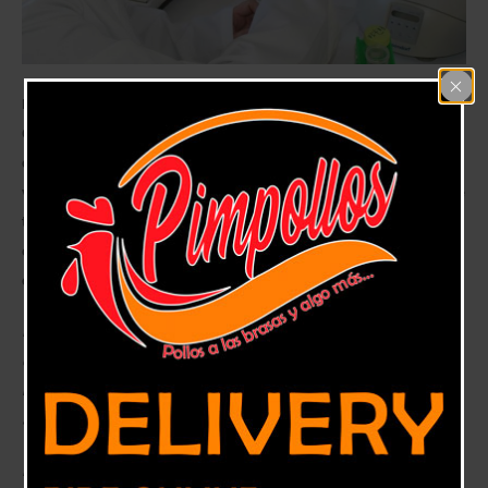
En el laboratorio de Fisiología y biología molecular vegetal del INIA La
Cruz se partió con una serie de ensayos experimentales para el
desarrollo de bioenvases nanoformulados inteligentes que extienden la
vida útil y preservan la calidad y seguridad de los alimentos. Además se
trabaja en productos e innovaciones para aumentar o reducir ciertos
componentes presentes en los alimentos, ya sean deseados y no
deseados.
La nanotecnología en la industria alimentaria es un enorme desafío y
elINIA no está ajeno a este reto sobre todo ahora que la alimentación es
más personalizada y los grupos de consumo tienen necesidades
alimenticias diferentes.
El Dr. Sebastián Molinett, bioquímico y doctoren biotecnología, quien