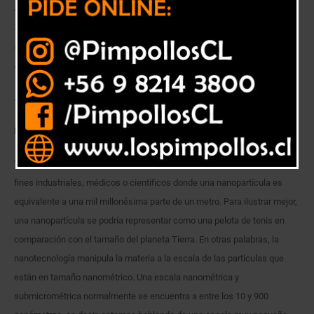
actualmente lidera iniciativas de I+D+i en este laboratorio, explica cómo
será la matriz alimentaria del futuro, cuál será la composición de los
alimentos y qué avances nacionales e internacionales existen en esta
área del conocimiento.
Esta y otras interrogantes las puede leer a continuación.
En palabras simples, que es la nanotecnología?
“La nanotecnología se refiere al diseño y uso de nanomateriales con
fines industriales, médicos o científicos donde una nanopartícula es
equivalente a una mil millonésima parte de un metro. Para ilustrar mejor,
una nanopartícula se podría representar como una pelota de tenis en
comparación con el tamaño del planeta Tierra. En otras palabras, la
nanotecnología manipula la materia a la escala de las partículas que
están en tamaño nanométrico. Una escala nanométrica y
submicrométrica normalmente se encuentra a entre los 10 y 900