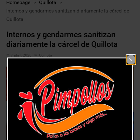
Homepage
>
Quillota
>
Internos y gendarmes sanitizan diariamente la cárcel de
Quillota
Internos y gendarmes sanitizan
diariamente la cárcel de Quillota
7 abril, 2020
Quillota