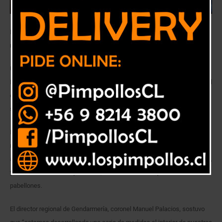
Equipo de la brigada contra incendios de la unidad es el encargado de
realizar la desinfección.
Una vez desencerrada la población penal del Centro de Detención
Preventiva (CDP) de Quillota, el equipo de la brigada contra incendios del
establecimiento penitenciario comienza a realizar la labor de
sanitización de los pabellones donde pernoctan los privados de libertad.
La tarea que realizan internos y gendarmes incluye la totalidad del
recinto: cuadras del personal uniformado, oficinas, dependencias que
albergan a la población femenina, pasillos, patio de visitas, etc. Además,
y una vez encerrada la población, se desinfectan los patios de los
pabellones.
El director regional de Gendarmería, coronel Manuel Palacios, sostuvo