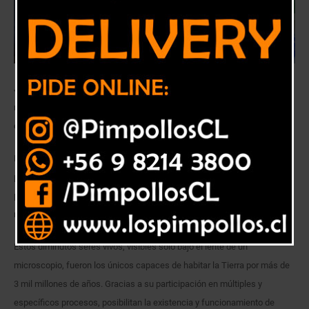
Junto a la doctora Verónica Molina, especialista en ecología
microbiana, académicos invitaron a conservar biodiversidad de estos
diminutos seres vivos por el buen funcionamiento del planeta.
Las enfermedades, así como las alteraciones en el medioambiente, se
producen por un desbalance en las comunidades microbianas, que han
permitido la evolución y la vida de nuestro planeta desde hace 4 mil 600
millones de años.
Estos diminutos seres vivos, visibles solo bajo el lente de un
microscopio, fueron los únicos capaces de habitar la Tierra por más de
3 mil millones de años. Gracias a su participación en múltiples y
específicos procesos, posibilitan la existencia y funcionamiento de