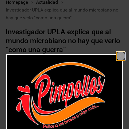
Homepage
>
Actualidad
>
Investigador UPLA explica que al mundo microbiano no
hay que verlo “como una guerra”
Investigador UPLA explica que al
mundo microbiano no hay que verlo
“como una guerra”
9 octubre, 2020
Actualidad