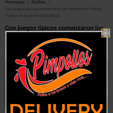
Homepage
>
Quillota
>
Con juegos típicos comenzaron los festejos de Fiestas
Patrias en la cárcel de Quillota
Con juegos típicos comenzaron los
festejos de Fiestas Patrias en la
cárcel de Quillota
13 septiembre, 2018
Quillota