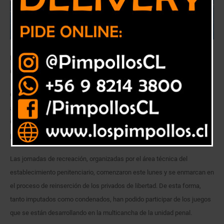
Durante la próxima semana los privados de libertad podrán disfrutar de
una visita extendida.
Carreras de ensacados, yincana, lanzamiento del huevo, y muchas otras
actividades son las que se están desarrollando esta semana en el
Centro de Detención Preventiva (CDP) de Quillota con motivo de las
próximas Fiestas Patrias.
Las jornadas de recreación, organizadas por el área técnica del
establecimiento penitenciario, comenzaron este lunes y se enmarcan en
el proceso de reinserción de los privados de libertad. De esta forma,
tanto imputados como condenados, han podido participar de los juegos
que se están desarrollando en la multicancha de la unidad penal.