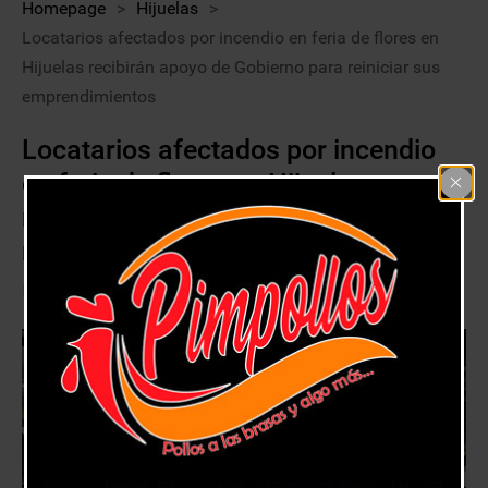
Homepage
>
Hijuelas
>
Locatarios afectados por incendio en feria de flores en
Hijuelas recibirán apoyo de Gobierno para reiniciar sus
emprendimientos
Locatarios afectados por incendio
en feria de flores en Hijuelas
recibirán apoyo de Gobierno para
reiniciar sus emprendimientos
10 enero, 2018
Hijuelas