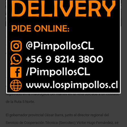
Gobernador César Barra, destacó dijo que se destinarán fondos
especiales para los tres productores, cuyos locales fueron destruidos
por las llamas.
Tres locales comerciales y la sede social del sindicado de florista de
Ocoa en la comuna de Hijuelas, fueron destruidos por un incendio
registrado en la madrugada del martes en la feria ubicada a un costado
de la Ruta 5 Norte.
El gobernador provincial César Barra, junto al director regional del
Servicio de Cooperación Técnica (Sercotec) Víctor Hugo Fernández, se