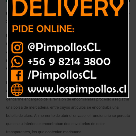
De igual forma, en la unidad penal de Los Andes se incautaron cerca de
200 dosis de droga escondidas en un trozo de carne.
Hasta el Complejo Penitenciario de Valparaíso llegó una mujer con la
finalidad de enviarle droga a su hijo que se encuentra privado de libertad
en el módulo 110 de la unidad penal. Sin embargo, los deseos de la
madre no lograron concretarse gracias al trabajo del personal de
Gendarmería.
Las intenciones de la mujer, de iniciales M.R.C.C., quedaron al
descubierto cuando, cerca de las 11:00 horas de ayer, domingo, el
gendarme encargado de la revisión de encomiendas procedió a registrar
una bolsa de mercadería, entre cuyos artículos se encontraba una
botella de cloro. Al momento de abrir el envase, el funcionario se percató
que en su interior se encontraban dos envoltorios de color
transparentes, los que contenían marihuana.