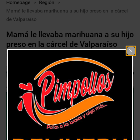
Homepage
>
Región
>
Mamá le llevaba marihuana a su hijo preso en la cárcel
de Valparaíso
Mamá le llevaba marihuana a su hijo
preso en la cárcel de Valparaíso
22 marzo, 2021
Región