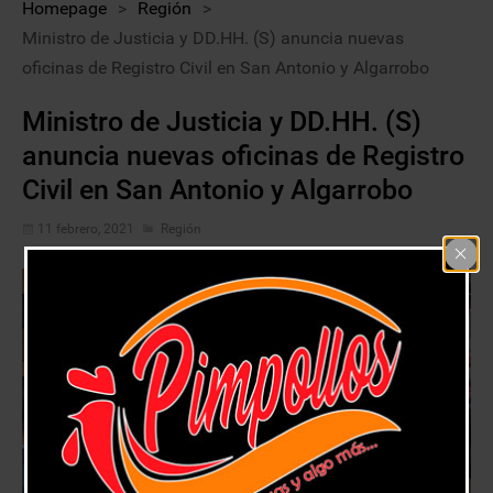
Homepage
>
Región
>
Ministro de Justicia y DD.HH. (S) anuncia nuevas
oficinas de Registro Civil en San Antonio y Algarrobo
Ministro de Justicia y DD.HH. (S)
anuncia nuevas oficinas de Registro
Civil en San Antonio y Algarrobo
11 febrero, 2021
Región