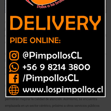
El Ministro de Justicia y Derechos Humanos (s), Sebastián Valenzuela,
junto al ministro (s) de Bienes Nacionales, Álvaro Pillado, y autoridades
regionales, visitaron el lugar donde estarán las futuras dependencias del
nuevo Registro Civil de San Antonio.
En la ocasión, ambas autoridades encabezaron una ceremonia donde se
hizo entrega del inmueble por parte del Ministerio de Bienes Nacionales
al Registro Civil, el cual está ubicado en avenida Ramón Barros Luco,
esquina calle Cuatro Norte.
Las nuevas dependencias contemplan la habilitación de oficinas más
amplias, acordes al crecimiento de la población de la comuna, que
permitirán mejorar la calidad de atención. Asimismo, se encuentra
emplazada en un sector céntrico, próximo a otros servicios públicos