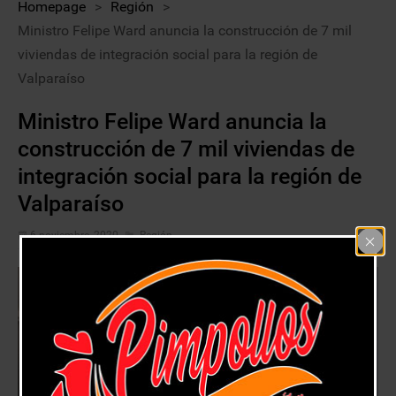
Homepage
>
Región
>
Ministro Felipe Ward anuncia la construcción de 7 mil
viviendas de integración social para la región de
Valparaíso
Ministro Felipe Ward anuncia la
construcción de 7 mil viviendas de
integración social para la región de
Valparaíso
6 noviembre, 2020
Región