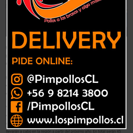
Ministro de Vivienda y Urbanismo, Felipe Ward, anunció 45 nuevos
proyectos en su visita a la Región de Valparaíso con una inversión de
más US$ 125 millones.
La cartera habitacional será un puntal para la reactivación de la
economía regional y, por primera vez, estos proyectos llegan a las
comunas de Rinconada de Los Andes, El Quisco y Putaendo.
Viernes 6 de noviembre de 2020-.
De visita por la región de Valparaíso,
el Ministro de Vivienda y Urbanismo, Felipe Ward, anunció en la comuna
de San Felipe los nuevos proyectos de Integración Social que se
llevarán a cabo en la región a partir del próximo año. En total serán 45