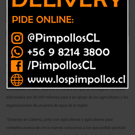
Tras realizar un recorrido por las obras del Canal Arriba de Catemu, en la
provincia de San Felipe, el Ministro de Agricultura, Antonio Walker, en
compañía del Secretario Ejecutivo de la Comisión Nacional de Riego
(CNR), Federico Errázuriz; el Seremi de Agricultura, Humberto Lepe, y
autoridades locales, anunció la manera en que se entregarán recursos
adicionales por $4.200 millones para ir en apoyo de los agricultores y las
organizaciones de usuarios de agua de la región.
“Estamos en Catemu, junto con agricultoras y agricultores para
contarles acerca de cinco nuevos concursos a los que podrán postular