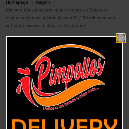
Homepage
>
Región
>
Ministro Walker recorre canal de riego en Catemu y
destaca recursos adicionales por $4.200 millones para
enfrentar escasez hídrica en Valparaíso
Ministro Walker recorre canal de
riego en Catemu y destaca recursos
adicionales por $4.200 millones
para enfrentar escasez hídrica en
Valparaíso
25 septiembre, 2019
Región