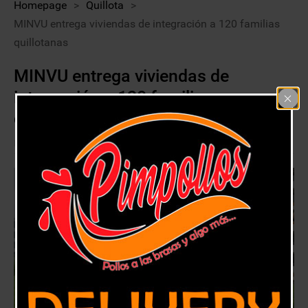
Homepage
>
Quillota
>
MINVU entrega viviendas de integración a 120 familias
quillotanas
MINVU entrega viviendas de
integración a 120 familias
quillotanas
26 noviembre, 2020
Quillota