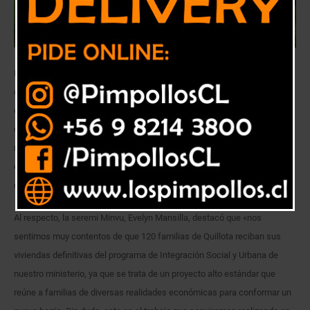
Luisa Fernández y Carlos Góngora comparten desde hace poco un
cambio radical en sus vidas: son dueños de sus nuevos departamentos
de Integración Social del conjunto “Altos de Yungay III” de Quillota, en
que cada una de sus propiedades responden a sus propias
necesidades. En total 120 familias conforman este nuevo barrio
entregado por el MINVU, cuyas viviendas van desde los 56 a 60 metros
cuadrados.
Al respecto, la seremi Minvu, Evelyn Mansilla, destacó que «nos
sentimos muy contentos de que 120 familias de Quillota reciban sus
viviendas definitivas del programa de Integración Social y Urbana de
nuestro ministerio, ya que se trata de un proyecto alto estándar que
reúne a familias de diversas realidades económicas para conformar un