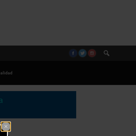
alidad
rales