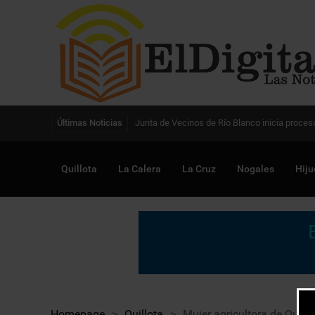
Digitalización de la gestión pública avanza en
Últimas Noticias
Quillota
La Calera
La Cruz
Nogales
Hiju
Homepage
>
Quillota
>
Mujer agricultora de Quill