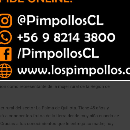
no; junto al seremi de Agricultura y al director regional de
ión como representante de la mujer rural de la Región de
rural del sector La Palma de Quillota. Tiene 45 años y
ó a conocer los frutos de la tierra desde muy niña cuando se
a. Gracias a los conocimientos que le entregó su madre, hoy