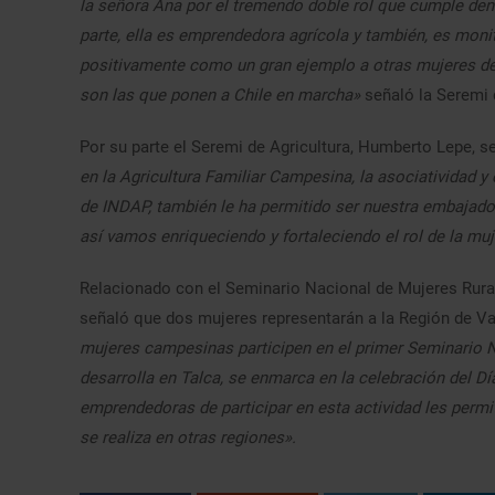
la señora Ana por el tremendo doble rol que cumple dent
parte, ella es emprendedora agrícola y también, es moni
positivamente como un gran ejemplo a otras mujeres de 
son las que ponen a Chile en marcha»
señaló la Seremi 
Por su parte el Seremi de Agricultura, Humberto Lepe, s
en la Agricultura Familiar Campesina, la asociatividad y
de INDAP, también le ha permitido ser nuestra embajador
así vamos enriqueciendo y fortaleciendo el rol de la muj
Relacionado con el Seminario Nacional de Mujeres Rural
señaló que dos mujeres representarán a la Región de Val
mujeres campesinas participen en el primer Seminario N
desarrolla en Talca, se enmarca en la celebración del Dí
emprendedoras de participar en esta actividad les permiti
se realiza en otras regiones».