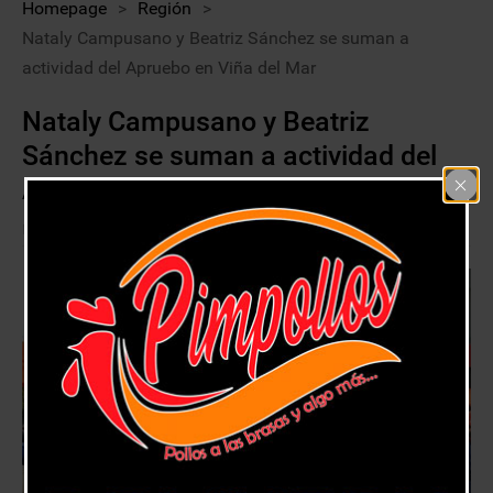
Homepage
>
Región
>
Nataly Campusano y Beatriz Sánchez se suman a
actividad del Apruebo en Viña del Mar
Nataly Campusano y Beatriz
Sánchez se suman a actividad del
Apruebo en Viña del Mar
21 octubre, 2020
Región