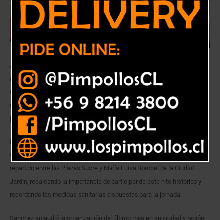
A tan solo 24 horas del término de la campaña por el Plebiscito por una
nueva constitución, precandidatos a la alcaldía de Viña del Mar y a la
Gobernación Regional por el Frente Amplio, se sumaron a una de las
últimas actividades organizadas por el comando “Que Chile Decida”,
junto a su vocera nacional, Beatriz Sánchez.
En la instancia, los asistentes entregaron material informativo a
transeúntes por las opciones del Apruebo y Convención Constitucional,
repartido entre las Plazas Sucre y María Luisa Bombal de la Ciudad
Jardín, recalcando la importancia de participar de este hito histórico y
recordando las medidas sanitarias dispuestas para la jornada.
Sánchez aplaudió la organización del último mes en su ciudad y región