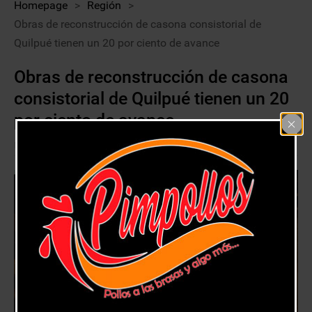
Homepage
>
Región
>
Obras de reconstrucción de casona consistorial de
Quilpué tienen un 20 por ciento de avance
Obras de reconstrucción de casona
consistorial de Quilpué tienen un 20
por ciento de avance
20 marzo, 2021
Región