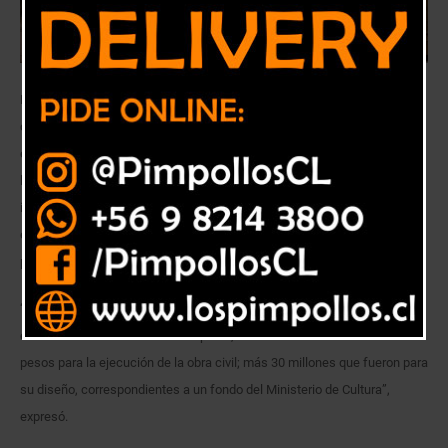
En plena marcha se encuentra la reconstrucción de la antigua casona
consistorial de Quilpué, destruida por antisociales que aprovecharon el
estallido social para incendiar esta edificación patrimonial. El director de
la Secretaría Comunal de Planificación de esta ciudad, Rodrigo Uribe,
informó que el avance de las obras es del orden del 20 por ciento y que
el proyecto debiera culminar durante el segundo semestre para,
posteriormente, ser entregado a la comunidad como un centro cultural.
“Este es un proyecto emblemático en Quilpué. Se está recuperando la
edificación con recursos municipales, alrededor de 337 millones de
pesos para la ejecución de la obra civil; más 30 millones que fueron para
su diseño, correspondientes a un fondo del Ministerio de Cultura”,
expresó.