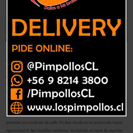
“Ellos tienen que alimentarse y si no consiguen el alimento en el lugar
donde solían encontrarlo, van a tener que desplazarse. Al estar menos
disponible ese recurso, quedan obligados a competir más y eso va a
provocar que estén más irritables, más territoriales, más reactivos”,
dice Gonzalo Chávez, coordinador del Observatorio de Tenencia
Responsable y Vínculo Humano-Animal de Universidad Santo Tomás.
Mucho se ha hablado de los cuidados que se deben adoptar con las
mascotas en época de pandemia, pero poco se habla sobre los
animales en condición de calle. En días donde se ha anunciado mayor
rigurosidad en las medidas sanitarias, incluyendo el cierre de muchos