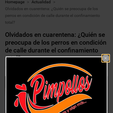
Homepage
>
Actualidad
>
Olvidados en cuarentena: ¿Quién se preocupa de los
perros en condición de calle durante el confinamiento
total?
Olvidados en cuarentena: ¿Quién se
preocupa de los perros en condición
de calle durante el confinamiento
total?
31 marzo, 2021
Actualidad