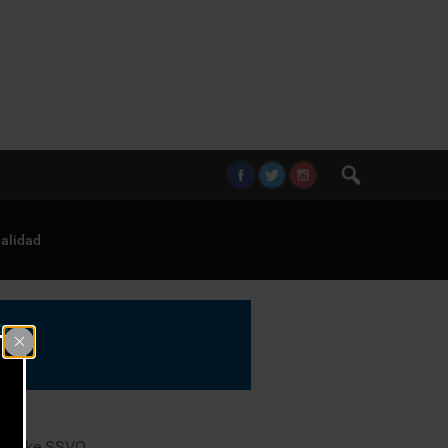
alidad
o Fricke SSVQ