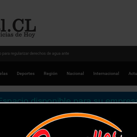
 Chile para optimizar proyectos
elas
Deportes
Región
Nacional
Internacional
Actu
reciben implantes de válvula aórtica en el Hospital Dr. Gustav