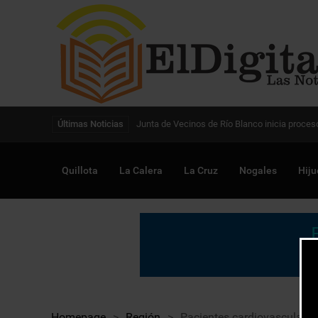
Digitalización de la gestión pública avanza en
Últimas Noticias
Quillota
La Calera
La Cruz
Nogales
Hiju
Homepage
>
Región
>
Pacientes cardiovasculares 