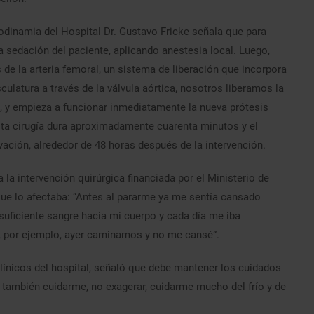
odinamia del Hospital Dr. Gustavo Fricke señala que para
a sedación del paciente, aplicando anestesia local. Luego,
s de la arteria femoral, un sistema de liberación que incorpora
ulatura a través de la válvula aórtica, nosotros liberamos la
te, y empieza a funcionar inmediatamente la nueva prótesis
sta cirugía dura aproximadamente cuarenta minutos y el
ación, alrededor de 48 horas después de la intervención.
la intervención quirúrgica financiada por el Ministerio de
 que lo afectaba: “Antes al pararme ya me sentía cansado
 suficiente sangre hacia mi cuerpo y cada día me iba
, por ejemplo, ayer caminamos y no me cansé”.
ínicos del hospital, señaló que debe mantener los cuidados
 también cuidarme, no exagerar, cuidarme mucho del frío y de