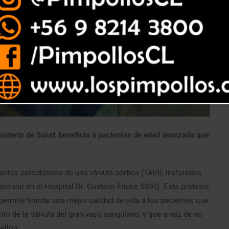
nisterio de Salud, beneficia a pacientes de edad avanzada que
antes percutáneos de una válvula aórtica (TAVI), instalados
ascular en el Hospital Dr. Gustavo Fricke SSVQ. Esta prótesis
permite brindar una mejor calidad de vida a los pacientes que
to de la válvula del gran vaso sanguíneo, y que a raíz de su
ellón.