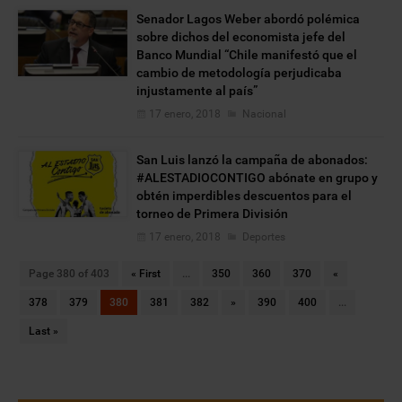
Senador Lagos Weber abordó polémica
sobre dichos del economista jefe del
Banco Mundial “Chile manifestó que el
cambio de metodología perjudicaba
injustamente al país”
17 enero, 2018
Nacional
San Luis lanzó la campaña de abonados:
#ALESTADIOCONTIGO abónate en grupo y
obtén imperdibles descuentos para el
torneo de Primera División
17 enero, 2018
Deportes
Page 380 of 403
« First
...
350
360
370
«
378
379
380
381
382
»
390
400
...
Last »