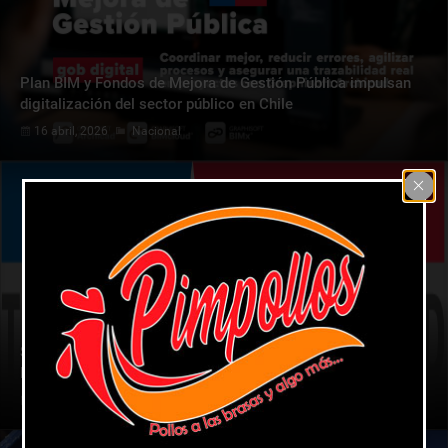
Plan BIM y Fondos de Mejora de Gestión Pública impulsan
digitalización del sector público en Chile
16 abril, 2026
Nacional
Seremi Rafael González asume presidencia del Consejo
Directivo de CAJVAL
10 abril, 2026
Región