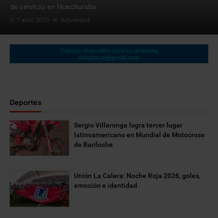
de servicio en Huechuraba
7 abril, 2026
Actualidad
Deportes
Sergio Villaronga logra tercer lugar
Iniciativa «Conecta» busca integrar a mujeres cuidadoras al
latinoamericano en Mundial de Motocross
mercado laboral con empleos remotos y flexibles
de Bariloche
6 abril, 2026
Nacional
Unión La Calera: Noche Roja 2026, goles,
emoción e identidad