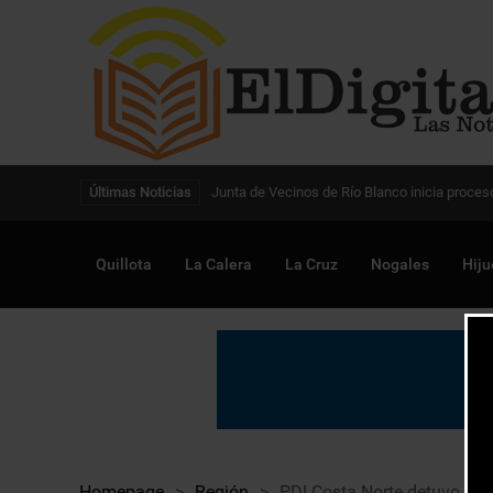
Digitalización de la gestión pública avanza en
Últimas Noticias
Quillota
La Calera
La Cruz
Nogales
Hiju
Homepage
>
Región
>
PDI Costa Norte detuvo a ba