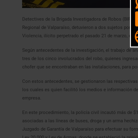
Detectives de la Brigada Investigadora de Robos (BIRO) V
Regional de Valparaíso, detuvieron a dos sujetos por su
Violencia, ilícito perpetrado el pasado 21 de marzo, en 
Según antecedentes de la investigación, el trabajo de anál
tres de los cinco involucrados del robo, quienes ingresa
chofer que se encontraban en las instalaciones, para pos
Con estos antecedentes, se gestionaron las respectivas
los cuales es quien facilitó los medios e información del
empresa.
En este procedimiento, la policía civil incautó más de $1
asociadas a las líneas de buses, droga y un arma hechiz
Juzgado de Garantía de Valparaíso para efectuar su form
Ley 20.000 y Ley de Armas, donde se estableció la prisi