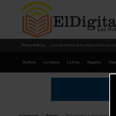
Digitalización de la gestión pública avanza en
Últimas Noticias
Quillota
La Calera
La Cruz
Nogales
Hiju
Homepage
>
Región
>
PDI detiene a dos sujetos p