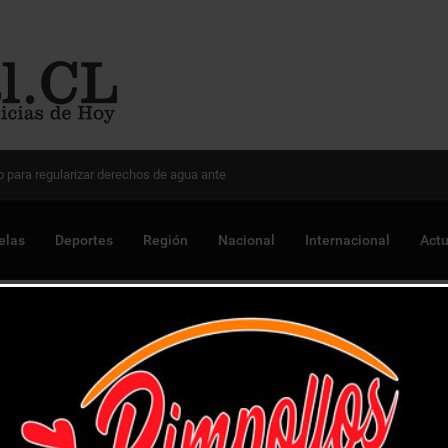
 Chile para optimizar proyectos
elas
Deportes
Región
Nacional
Internacional
Actu
or robo a garita de buses en Rodelillo