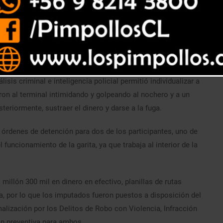
alparaíso, en un trabajo conjunto con la SACFI de la Fiscalía
 responsabilidad en el Delito de Robo con Intimidación y
una garita de buses del sector de Rodelillo.
isis criminal e inteligencia policial permitió individualizar a
ron al terminal intimidando y golpeando al nochero y a un
teriormente, sustraer el dinero y darse a la fuga.
 órdenes de detención para dos de los participantes, uno de
 funcionamiento de la garita, ya que trabaja al interior de la
 millón 300 mil en dinero en efectivo, planillas de rutas
a, por lo que los imputados fueron puestos a disposición del
alización por los Delitos de Robo con Violencia, Infracción
ón preventiva para ambos.