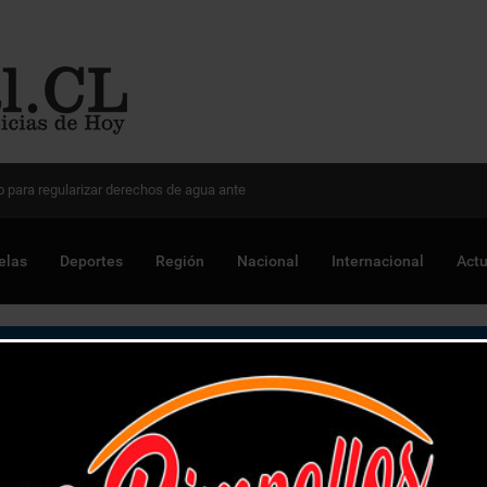
 Chile para optimizar proyectos
elas
Deportes
Región
Nacional
Internacional
Actu
 compradores de droga en Papudo