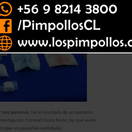
 tres personas,
fue el resultado de un operativo
Investigación Criminal Costa Norte, las que serán
de Drogas en pequeñas cantidades.