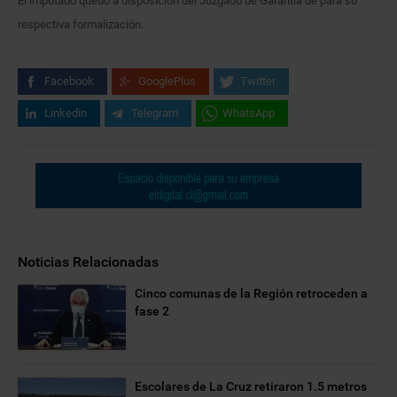
El imputado quedó a disposición del Juzgado de Garantía de para su
respectiva formalización.
Facebook
GooglePlus
Twitter
Linkedin
Telegram
WhatsApp
Noticias Relacionadas
Cinco comunas de la Región retroceden a
fase 2
Escolares de La Cruz retiraron 1.5 metros