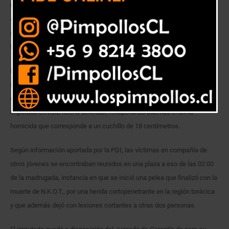
Un joven de iniciales E.N.O.R., fue detenido en cosa de horas por
detectives de la Brigada de Homicidios de Valparaíso debido a su
responsabilidad en el crimen de un sujeto de 19 años, perpetrado en
horas de la noche en Peñablanca.
La policía civil, tras un trabajo de análisis en el sitio del suceso en las
inmediaciones de las Calles Manuel Montt con Freire, que incluyó
entrevistas y empadronamientos, logró establecer la autoría del
imputado en este hecho delictual, recuperando además el arma
homicida que corresponde a un cuchillo de 18 centímetros.
Según información aportada por la PDI, las víctimas en compañía de
otros jóvenes se encontraban reunidos en una plaza a eso de las 02:00
de la madrugada, instancia en que se inició una pelea que finalizó con la
muerte de N.K.O.T., por una herida cortopenetrante en la región torácica
y que además dejó con lesiones cortantes a otras dos personas.