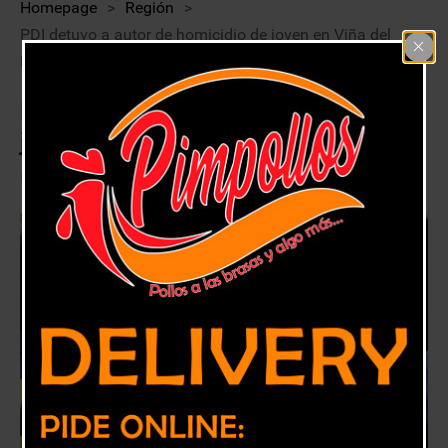
Homepage
>
Región
>
PDI detuvo a autor de homicidio de joven en Viña del
Mar
PDI detuvo a autor de homicidio de
joven en Viña del Mar
5 julio, 2020
Región