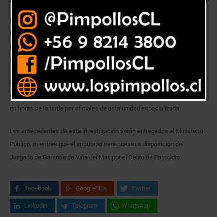
Detectives de la Brigada de Homicidios Valparaíso de la Policía de
Investigaciones de Chile, detuvieron al responsable de la muerte de un
joven de 31 años, hecho delictual ocurrido el pasado 03 de julio en el
sector Chorrillos de Viña del Mar.
Según los antecedentes entregados por la policía civil, F.S.A.C. (78), se
encontraba en el domicilio de un familiar, donde fue ubicado y detenido
en horas de la tarde por oficiales de esta unidad especializada.
Los antecedentes de esta investigación serán entregados al Ministerio
Público, mientras que el imputado será puesto a disposición del
Juzgado de Garantía de Viña del Mar, por el Delito de Parricidio.
Facebook
GooglePlus
Twitter
Linkedin
Telegram
WhatsApp