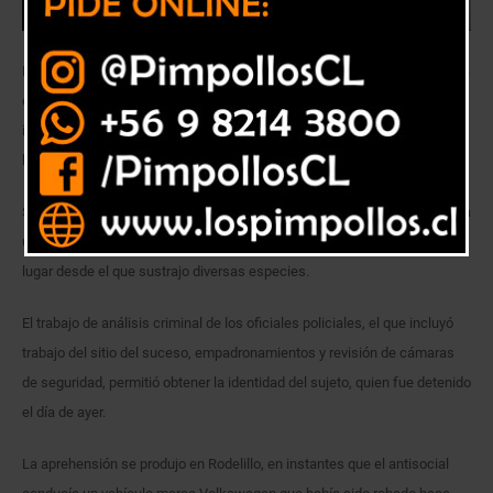
Detectives de la Brigada Investigadora de Robos Valparaíso de la Policía
de Investigaciones de Chile detuvieron a un sujeto identificado con las
iniciales C.C.P. (26), quien era buscado por el delito de Robo en lugar
habitado.
Según los antecedentes aportados por la PDI, el imputado hizo ingreso a
un inmueble ubicado en el sector de Recreo durante el mes de marzo,
lugar desde el que sustrajo diversas especies.
El trabajo de análisis criminal de los oficiales policiales, el que incluyó
trabajo del sitio del suceso, empadronamientos y revisión de cámaras
de seguridad, permitió obtener la identidad del sujeto, quien fue detenido
el día de ayer.
La aprehensión se produjo en Rodelillo, en instantes que el antisocial