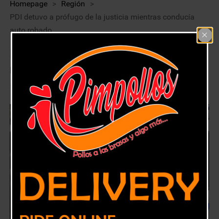
Homepage
>
Región
>
PDI detuvo a prófugo de la justicia mientras conducía
auto robado
PDI detuvo a prófugo de la justicia
mientras conducía auto robado
28 abril, 2020
Región