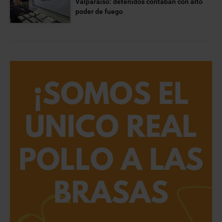
Valparaíso: detenidos contaban con alto
poder de fuego