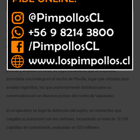
Detectives pertenecientes a la Brigada Investigadora de Delitos en
Recintos Portuarios Valparaíso de la Policía de Investigaciones de Chile
en coordinación con personal de Aduanas, detuvieron a un ciudadano
cubano de 38 años, por el delito de Contrabando.
Según antecedentes aportados por la PDI, tras un trabajo de inteligencia
policial y análisis criminal, se logró establecer que el imputado
arrendaba una bodega en el sector de Placilla, lugar que utilizaba para
acopiar cigarrillos, los que posteriormente distribuía para su
comercialización en diversos puntos del centro de Valparaíso.
En el operativo se logró la detención del sujeto, en momentos que
cargaba su automóvil con los cartones, incautando un total de 18.750
cajetillas de contrabando, avaluadas en $25 millones.