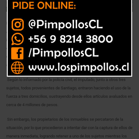
Detectives pertencientes a la Brigada Investigadora de Robos San
Antonio de la Policía de Investigaciones de Chile, detuvieron a un sujeto
identificado con las iniciales J.E.S.R. (30) por el delito flagrante de Robo
en lugar habitado, luego de haber ingresado a diversas viviendas
ubicadas en la parcelación Los Ciervos, con la finalidad de sustraer
especies.
Según lo informado por la policía civil, el imputado, junto a otros tres
sujetos, todos provenientes de Santiago, entraron haciendo el uso de la
fuerza a tres domicilios, sustrayendo desde ellos artículos avaluados en
cerca de 4 millones de pesos.
Sin embargo, los propietarios de los inmuebles se percataron de la
situación, por lo que procedieron a intentar dar con la captura de ellos de
manera inmediata, logrando retener a uno de los sujetos mientras los