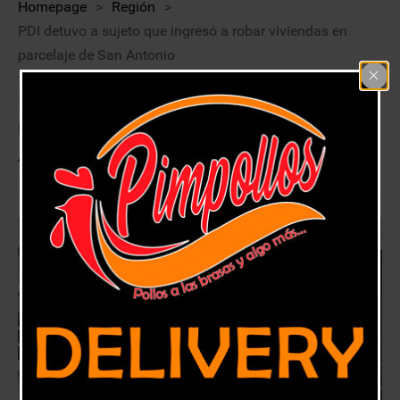
Homepage
>
Región
>
PDI detuvo a sujeto que ingresó a robar viviendas en
parcelaje de San Antonio
PDI detuvo a sujeto que ingresó a
robar viviendas en parcelaje de San
Antonio
23 septiembre, 2020
Región