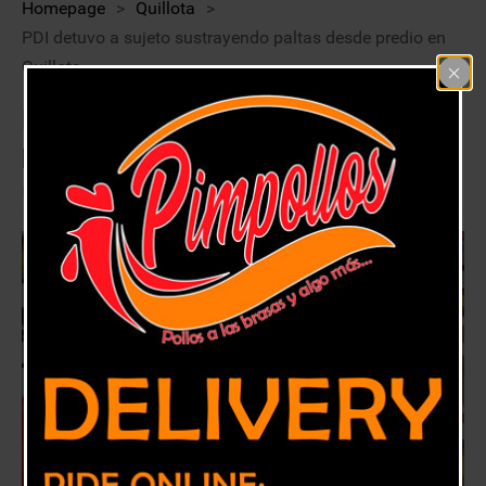
Homepage
>
Quillota
>
PDI detuvo a sujeto sustrayendo paltas desde predio en
Quillota
PDI detuvo a sujeto sustrayendo
paltas desde predio en Quillota
18 abril, 2020
Quillota