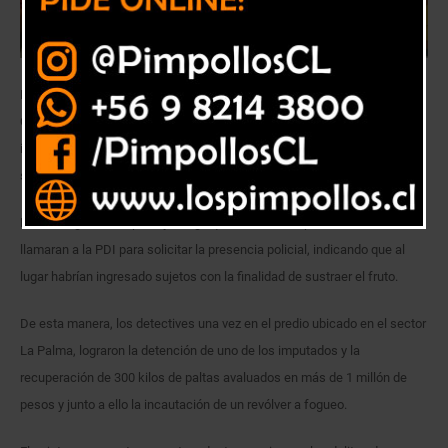
Detectives pertenecientes a la Brigada de Investigación Criminal
Quillota de la Policía de Investigaciones de Chile, detuvieron a un sujeto
identificado con las iniciales V.A.A.Y. por el delito de robo, tras ser
sorprendido al interior de una importadora sustrayendo paltas.
La investigación se produjo luego que desde la empresa afectada
llamaran a la PDI para solicitar la presencia policial, indicando que al
lugar habrían ingresado sujetos con la finalidad de sustraer el fruto.
De esta manera, los detectives una vez en el predio ubicado en el sector
La Palma, lograron la detención de uno de los imputados y la
recuperación de 300 kilos de paltas avaluados en más de 1 millón de
pesos y junto a ello la incautación de un revólver a fogueo.