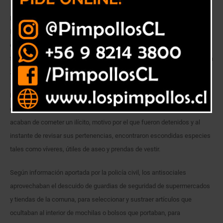
Detectives de la Brigada de Investigación Criminal La Calera de la
Policía de Investigaciones de Chile, detuvieron a un hombre y una mujer,
de 36 y 39 años respectivamente, quienes fueron sorprendidos en
flagrancia tras hurtar especies desde diversos locales comerciales de la
zona.
El hecho se produjo en momentos que oficiales de la PDI realizaban
diligencias propias del área, cuando se percataron que los imputados
acaban de cometer un ilícito, motivo por el que fueron detenidos y al
instante de revisar sus pertenencias, encontraron escondidas especies
tales como víveres, útiles de aseo y prendas de vestir.
Según información aportada por la policía civil, los antisociales
aprovechaban el descuido de guardias de seguridad de supermercados
y tiendas de la comuna, para seleccionar y sustraer artículos que
ocultaban al interior de mochilas o bolsos que portaban, para