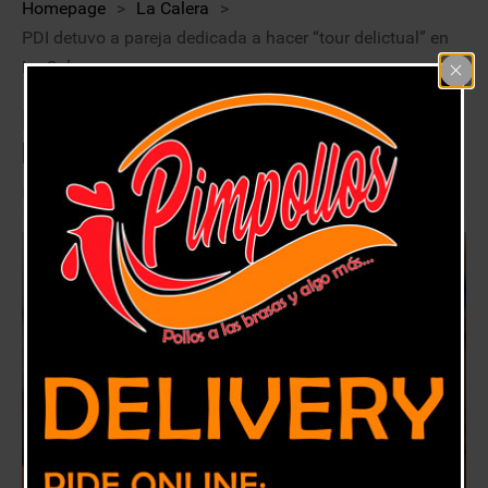
Homepage
>
La Calera
>
PDI detuvo a pareja dedicada a hacer “tour delictual” en
La Calera
PDI detuvo a pareja dedicada a
hacer “tour delictual” en La Calera
16 octubre, 2018
La Calera