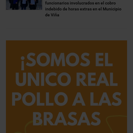
funcionarios involucrados en el cobro
indebido de horas extras en el Municipio
de Viña