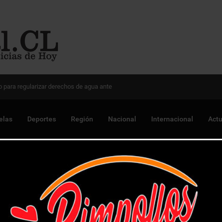
 Chile para optimizar proyectos
elas
Deportes
Región
Nacional
Internacional
Actu
usó de madre e hija en Los Andes