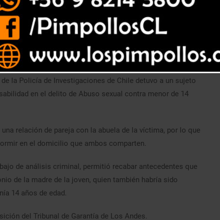
de la Policía de Investigaciones de Chile detuvo a un sujeto
onsabilidad en el delito de Abuso sexual contra menor de 14
una relación de pareja con la abuela de la víctima, por lo que
dormir en el domicilio que ambos comparten.
abajo de análisis criminal, permitió recabar antecedentes que
io de la madre de la joven, quien también habría sido
nía 14 años de edad.
ición del Tribunal de Garantía de Los Andes.