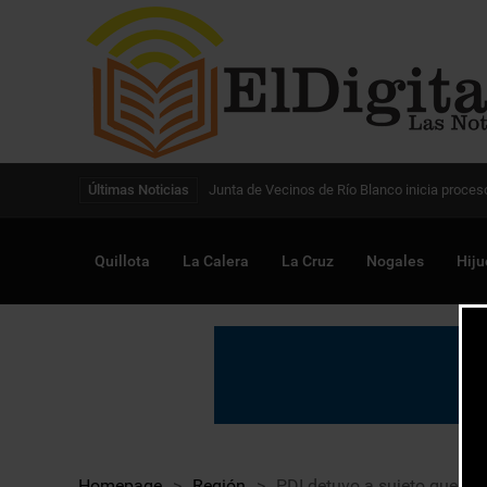
Digitalización de la gestión pública avanza en
Últimas Noticias
Quillota
La Calera
La Cruz
Nogales
Hiju
Homepage
>
Región
>
PDI detuvo a sujeto que ab