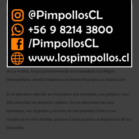
Un total de 7 detenidos y la incautación de 3 kilos 970 gramos de
clorhidrato de cocaína, dejó como saldo la operación “Alejandría”
encabezada por la Brigada Antinarcóticos Metropolitana de la PDI en
conjunto con la Fiscalía Local de Valparaíso.
La droga incautada era ingresada desde el norte del país, a través de
correos humanos, oculta en chaqueta de pluma utilizadas por menores
de 2 y 4 años, la que posteriormente era trasladada a la Región
Metropolitana, siendo Valparaíso el destino final para su distribución.
En el operativo además se incautaron una escopeta, una pistola y casi
900 cartuchos de distintos calibres. De los detenidos tres son
bolivianos, uno argentino y el resto de nacionalidad chilena con
residencia en Viña del Mar, quienes fueron puestos a disposición de los
tribunales.