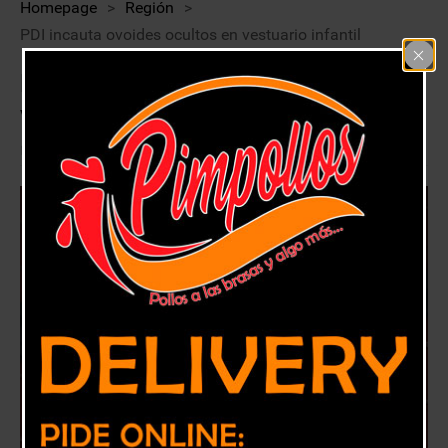
Homepage
>
Región
>
PDI incauta ovoides ocultos en vestuario infantil
PDI incauta ovoides ocultos en
vestuario infantil
23 enero, 2018
Región