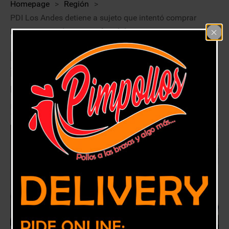
Homepage
>
Región
>
PDI Los Andes detiene a sujeto que intentó comprar
herramientas de manera fraudulenta
PDI Los Andes detiene a sujeto que
intentó comprar herramientas de
manera fraudulenta
26 diciembre, 2017
Región