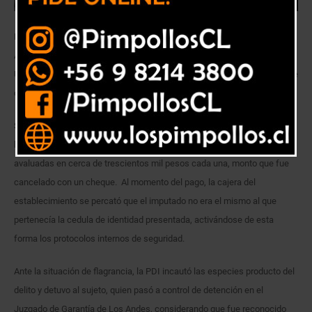
Detectives de la Brigada Investigadora de Delitos Económicos Los
Andes (BRIDEC), detuvo a un sujeto de 24 años por el delito flagrante de
Usurpación de Identidad, al ser sorprendido adquiriendo herramientas de
construcción de manera fraudulenta.
Según antecedentes entregados por la policía civil, J.A.T.J. concurrió
hasta un local comercial de la comuna, para comprar dos motosierras
avaluadas en cerca de trescientos mil pesos cada una, monto que fue
cancelado con un cheque. Al momento del pago, la cajera del
establecimiento se percató que el imputado no era el mismo al que
pertenecía la cedula de identidad presentada, activándose de esta
forma los protocolos internos de seguridad.
Ante la situación de flagrancia, la PDI incautó las especies producto del
delito y detuvo al sujeto, quien pasó a control de detención en el
Juzgado de Garantía de Los Andes, considerando que fue reconocido