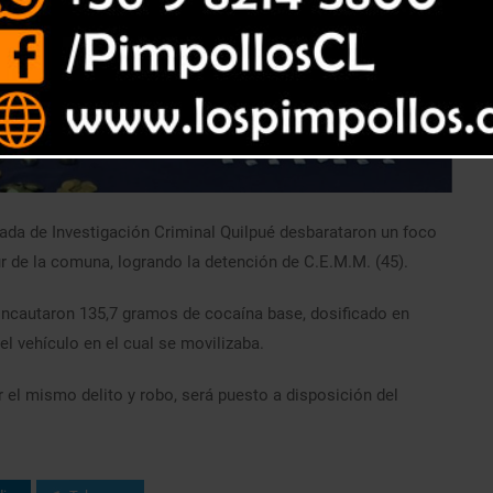
gada de Investigación Criminal Quilpué desbarataron un foco
Sur de la comuna, logrando la detención de C.E.M.M. (45).
s incautaron 135,7 gramos de cocaína base, dosificado en
el vehículo en el cual se movilizaba.
 el mismo delito y robo, será puesto a disposición del