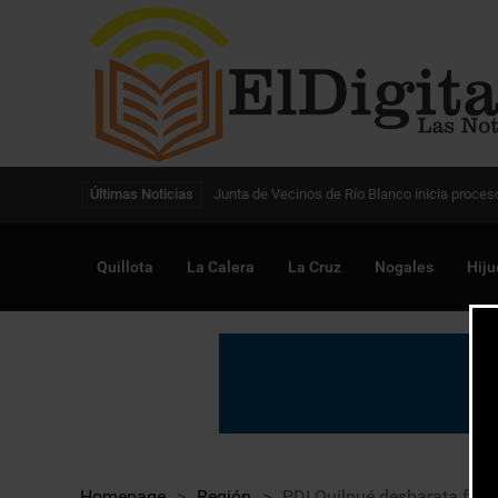
Digitalización de la gestión pública avanza en
Últimas Noticias
Quillota
La Calera
La Cruz
Nogales
Hiju
Homepage
>
Región
>
PDI Quilpué desbarata foco