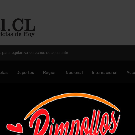
 Chile para optimizar proyectos
elas
Deportes
Región
Nacional
Internacional
Actu
 de microtráfico