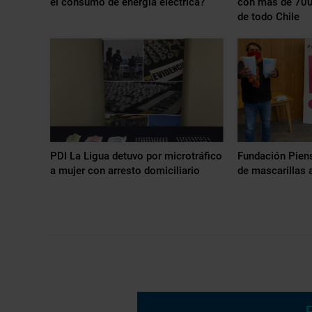
el consumo de energía eléctrica?
con más de 70
de todo Chile
PDI La Ligua detuvo por microtráfico
Fundación Piens
a mujer con arresto domiciliario
de mascarillas