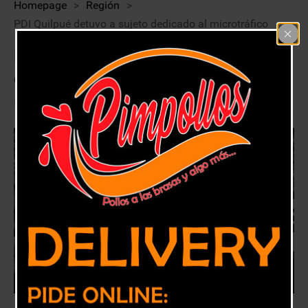
Homepage
>
Región
>
PDI Quilpué detuvo a sujeto dedicado al microtráfico
PDI Quilpué detuvo a sujeto
dedicado al microtráfico
11 febrero, 2018
Región