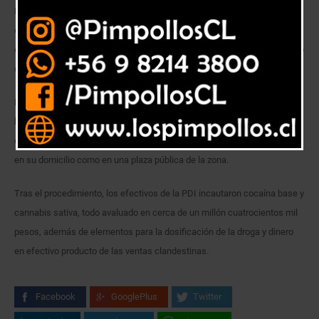
Detectives de la Brigada de Investigación Criminal Quilpué de la Policía
de Investigaciones de Chile, lograron desbaratar un foco de microtráfico
en el sector de Belloto Sur tras la detención de M.A.G.G. (48) por el delito
de infracción a la Ley 20.000.
El sujeto, quien registra antecedentes policiales por los ilícitos de robo,
hurto e infracción a la ley de drogas, se dedicaba a adquirir diversas
cantidades de sustancias prohibidas, las que dosificaba y vendía tanto
en su domicilio como en una plaza pública de la zona.
Tras el procedimiento, los efectivos de la PDI incautaron cocaína base y
cannabis sativa, todo avaluado en cerca de un millón cuatrocientos mil
pesos, además de elementos para la dosificación de la droga y dinero
en efectivo producto de las ventas clandestinas.
Facebook
GooglePlus
Twitter