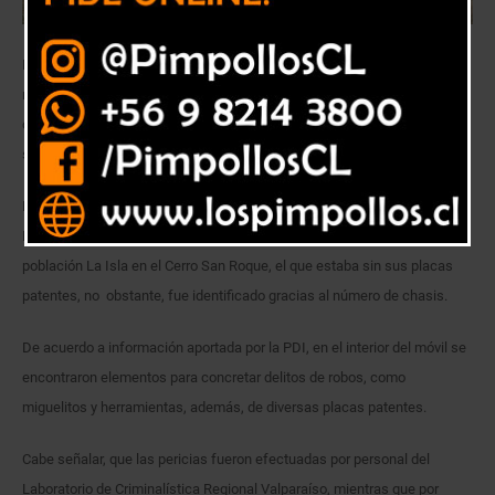
Detectives de la Brigada Investigadora de Robos (BIRO) Valparaíso
recuperaron un vehículo que mantenía un encargo vigente por robo, el
que había sido sustraído a su propietaria por sujetos armados, en el
sector de Jardín del Mar, el pasado 24 de marzo.
Los oficiales ubicaron el automóvil marca Susuki, modelo Grand
Nomade, año 2019, avaluado en $13 millones, en una vivienda en la
población La Isla en el Cerro San Roque, el que estaba sin sus placas
patentes, no obstante, fue identificado gracias al número de chasis.
De acuerdo a información aportada por la PDI, en el interior del móvil se
encontraron elementos para concretar delitos de robos, como
miguelitos y herramientas, además, de diversas placas patentes.
Cabe señalar, que las pericias fueron efectuadas por personal del
Laboratorio de Criminalística Regional Valparaíso, mientras que por