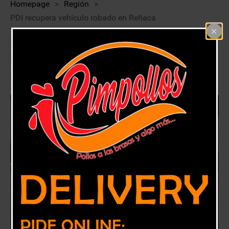
Homepage
>
Región
>
PDI recupera vehículo robado en Reñaca
PDI recupera vehículo robado en
Reñaca
29 mayo, 2020
Región