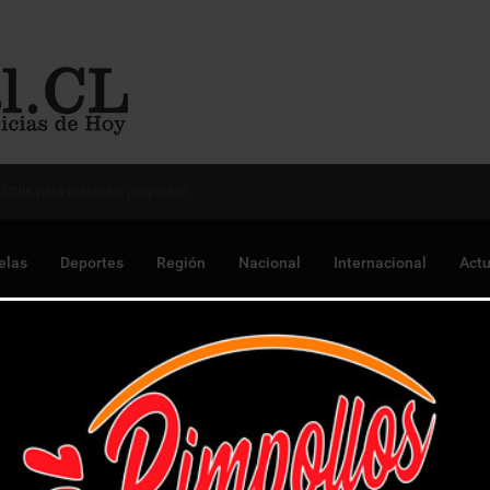
 Chile para optimizar proyectos
elas
Deportes
Región
Nacional
Internacional
Actu
ujetos que comercializaban droga a través de aplicación