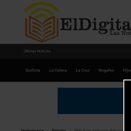
Digitalización de la gestión pública avanza en
Últimas Noticias
Quillota
La Calera
La Cruz
Nogales
Hiju
Homepage
>
Región
>
PDI San Antonio detuvo a s