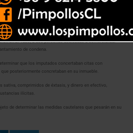
ntinarcóticos y Contra el Crimen Organizado (Brianco) San
vieron en El Tabo, a dos personas dedicadas a comercializar
rantamiento de condena.
 determinar que los imputados concertaban citas con
s que posteriormente concretaban en su inmueble.
s sativa, comprimidos de éxtasis, y dinero en efectivo,
stancias ilícitas.
bjeto de determinar las medidas cautelares que pesarán en su