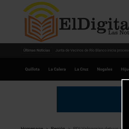
Digitalización de la gestión pública avanza en
Últimas Noticias
Quillota
La Calera
La Cruz
Nogales
Hiju
Homepage
>
Región
>
PDI Valparaíso detuvo a int