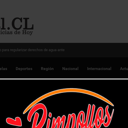
 Chile para optimizar proyectos
elas
Deportes
Región
Nacional
Internacional
Actu
egrante de banda delictual que se jactaba de ilícitos en redes so