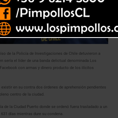
so de la Policía de Investigaciones de Chile detuvieron a
en sería el líder de una banda delictual denominada Los
 Facebook con armas y dinero producto de los ilícitos
e existir en su contra dos órdenes de aprehensión pendientes
pleno centro de la ciudad.
a de la Ciudad Puerto donde se ordenó fuera trasladado a un
r 631 días mientras dure su condena.