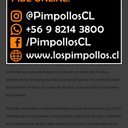
Detectives de la Brigada de Homicidios Valparaíso de la Policía de
Investigaciones de Chile detuvieron I.A.V.R. (36), alias el “chico Iván”,
quien se encontraba en calidad de prófugo de la justicia, por su
participación en dos delitos con arma de fuego perpetrados el pasado
28 de diciembre de 2018, en el sector de Portezuelo en Tabolango.
Según antecedentes de la investigación, el detenido es imputado en el
homicidio con arma de fuego en contra de un sujeto de 26 años,
además en la misma oportunidad, percutó disparos en contra del padre
de la primera víctima, un sujeto de 53 años, quien resultó con lesiones
de gravedad.
El trabajo de análisis criminal e inteligencia policial efectuado por la PDI,
permitió dar con el paradero del imputado, el que fue ubicado y detenido
en la intersección de las calles Patricio Lynch con Juan Rusque, en la