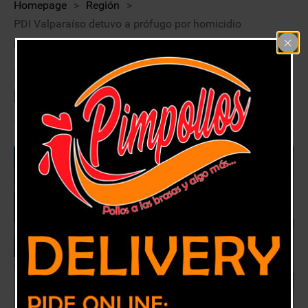
Homepage
>
Región
>
PDI Valparaíso detuvo a prófugo por homicidio
perpetrado en Tabolango
PDI Valparaíso detuvo a prófugo por
homicidio perpetrado en Tabolango
28 febrero, 2021
Región