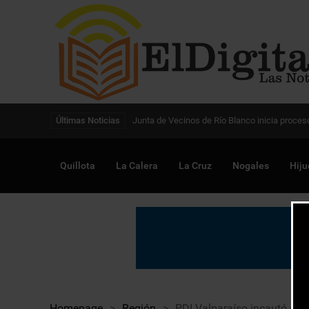
Digitalización de la gestión pública avanza en
Últimas Noticias
Quillota
La Calera
La Cruz
Nogales
Hiju
Homepage
>
Región
>
PDI Valparaíso incautó cer