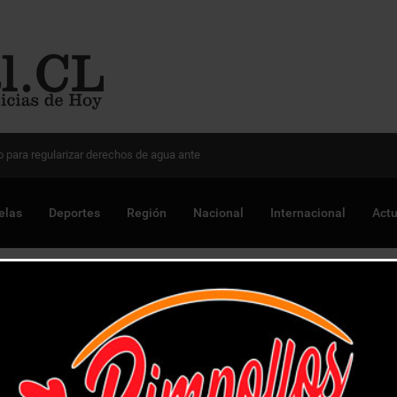
 Chile para optimizar proyectos
elas
Deportes
Región
Nacional
Internacional
Actu
ca de 150 kilos de droga en operación «Melbourne»