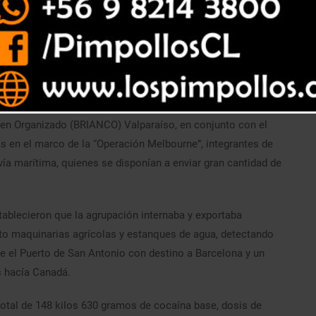
imen Organizado (BRIANCO) Valparaíso, en conjunto con el
s en el marco de la “Operación Melbourne”, integrantes de
vía marítima, quienes se disponían a enviar gran cantidad de
stablecieron que la agrupación internaba y exportaba
o maquinarias agrícolas y estanques de agua, detectando
 el Puerto de San Antonio con destino a Barcelona y un
 hacía Canadá.
n total de 148 kilos 630 gramos de cocaína base, dosis de