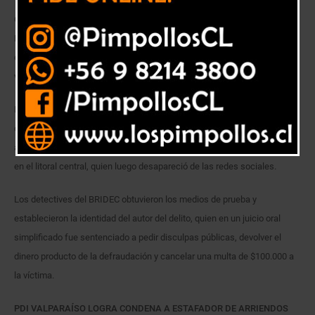
Gracias a una indagatoria efectuada por la Brigada Investigadora de
Delitos Económicos Valparaíso, el Juzgado de Garantía condenó por el
delito de estafa a un sujeto que defraudaba al ofrecer arriendos de
verano a través de internet.
La Fiscalía Local de Viña del Mar instruyó a la PDI tras recepcionar una
denuncia efectuada por un ciudadano argentino que depositó $500.000
a un sujeto que ofrecía a través de internet el arriendo de una vivienda
en el litoral central, quien luego desapareció de las redes sociales.
Los detectives del BRIDEC obtuvieron los medios de prueba y
establecieron la identidad del autor del delito, quien en un juicio oral
simplificado fue sentenciado a pedir disculpas públicas, devolver el
dinero producto de la defraudación y cancelar una multa de $100.000 a
la víctima.
PDI VALPARAÍSO LOGRA CONDENA A ESTAFADOR DE ARRIENDOS