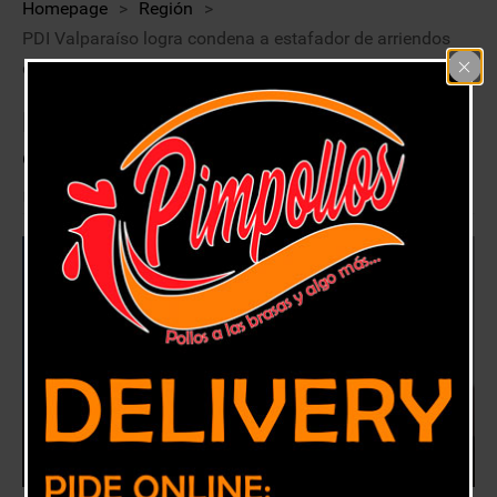
Homepage
>
Región
>
PDI Valparaíso logra condena a estafador de arriendos
de verano
PDI Valparaíso logra condena a
estafador de arriendos de verano
12 febrero, 2019
Región