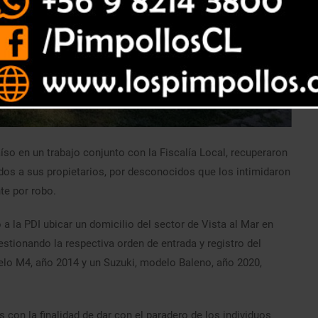
íso en un trabajo conjunto con la Fiscalía Local, recuperaron
dos a sus propietarios, por desconocidos que los intimidaron
te por robo.
ió a la PDI ubicar un domicilio del sector de Vista al Mar en
stionando la respectiva orden de entrada y registro del
elo M4, año 2014 y un Suzuki, modelo Baleno, año 2020,
as con la finalidad de dar con el paradero de los individuos