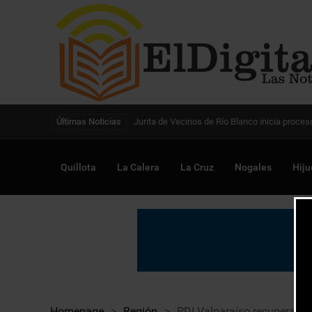
Digitalización de la gestión pública avanza en
Últimas Noticias
Quillota
La Calera
La Cruz
Nogales
Hiju
Homepage
>
Región
>
PDI Valparaíso recupera do