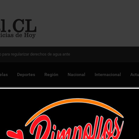
 Chile para optimizar proyectos
elas
Deportes
Región
Nacional
Internacional
Actu
s vehículos sustraídos en robo con intimidación