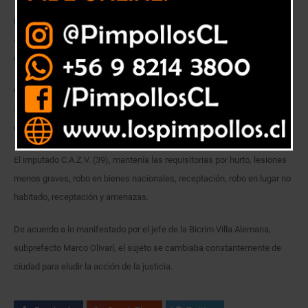
Detectives de la Brigada de Investigación Criminal Villa Alemana detuvo
a un sujeto que registraba ocho órdenes de aprehensión pendientes,
emanadas de distintos tribunales del país.
Gracias a un trabajo de cruce de información realizado por los oficiales,
se determinó el actual paradero del antisocial, siendo detenido en un
concurrido mall de la zona.
El imputado C.A.Z.V. (39), mantenía las requisitorias por hurto, lesiones
menos graves, robo en bienes nacionales, receptación, robo en lugar no
habitado, receptación y amenazas.
De acuerdo a lo manifestado por el jefe de la Bicrim Villa Alemana,
subprefecto Marco Olivarí, el sujeto se cambiaba constantemente de
ciudad para eludir la acción de la justicia.