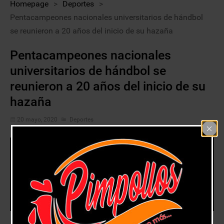
Homepage
>
Deportes
>
Pentacampeones nacionales universitarios de hándbol
se reunieron a 20 años del inicio de su hazaña
Pentacampeones nacionales
universitarios de hándbol se
reunieron a 20 años del inicio de su
hazaña
20 mayo, 2020
Deportes