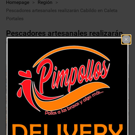
Homepage
>
Región
>
Pescadores artesanales realizarán Cabildo en Caleta
Portales
Pescadores artesanales realizarán
Cabildo en Caleta Portales
29 noviembre, 2019
Región