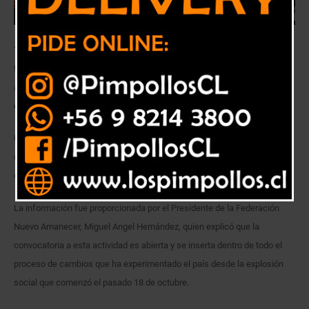
Trabajadores de toda la región de Valparaíso tratarán importantes
temas como una nueva Ley de Pesca, el término de la pesca de
arrastre y que los recursos del mar vuelva a ser propiedad de todos los
chilenos.
Un Cabildo de la Pesca Artesanal, que reunirá a trabajadores de diversas
caletas de la Región de Valparaíso, se realizará este lunes 2 de
diciembre, a las 11 horas, en la Caleta Portales.
La información fue proporcionada por el Presidente de la Federación
Nuevo Amanecer, Miguel Angel Hernández, quien explicó que la
convocatoria a esta actividad es abierta y se inserta dentro de todo el
proceso de cambios que ha experimentado el país desde la explosión
social que comenzó el pasado 18 de octubre.