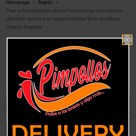
Homepage
>
Región
>
Pese a formalización de tres funcionarios municipales,
diputado apunta a la responsabilidad de la alcaldesa
Virginia Reginato
Pese a formalización de tres
funcionarios municipales, diputado
apunta a la responsabilidad de la
alcaldesa Virginia Reginato
6 octubre, 2020
Región