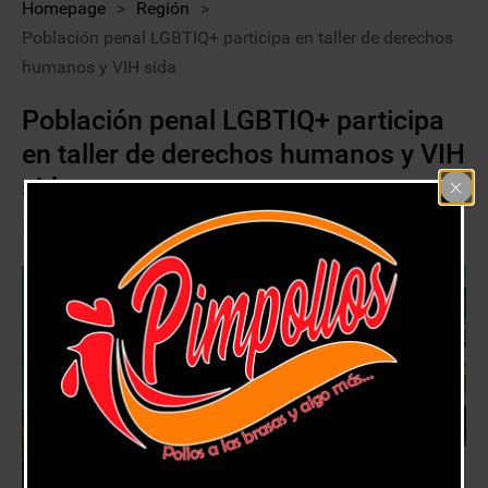
Homepage
>
Región
>
Población penal LGBTIQ+ participa en taller de derechos
humanos y VIH sida
Población penal LGBTIQ+ participa
en taller de derechos humanos y VIH
sida
4 agosto, 2021
Región