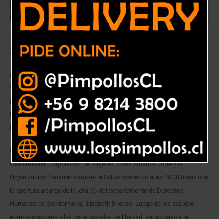
Actividad fue organizada conjuntamente por Gendarmería, ONG
Amanda Jofré Y Organización Panamericana de la Salud.
La totalidad de la población penal masculina LGBTIQ+ de la región de
Valparaíso formó parte del taller de prevención y consejería comunitaria.
Durante la actividad, realizada este miércoles en el Centro de Detención
Preventiva (CDP) de Quillota, se trataron temáticas relativas a derechos
humanos y VIH Sida.
El taller -impartido vía zoom y organizado conjuntamente por
Gendarmería, Corporación de Mujeres Trans Amanda Jofré y la
Organización Panamericana de la Salud- comenzó a las 10:30 horas con
la apertura a cargo de la jefa (s) del departamento de Derechos
Humanos de Gendarmería, Elizabeth Briones. Luego de los saludos
entre expositores y los doce privados de libertad, se dio paso a la