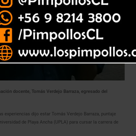
mación docente, Tomás Verdejo Barraza, egresado del
s experiencias dijo estar Tomás Verdejo Barraza, puntaje
niversidad de Playa Ancha (UPLA) para cursar la carrera de