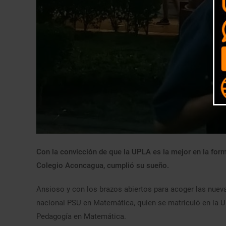
Con la convicción de que la UPLA es la mejor en la for
Colegio Aconcagua, cumplió su sueño.
Ansioso y con los brazos abiertos para acoger las nueva
nacional PSU en Matemática, quien se matriculó en la U
Pedagogía en Matemática.