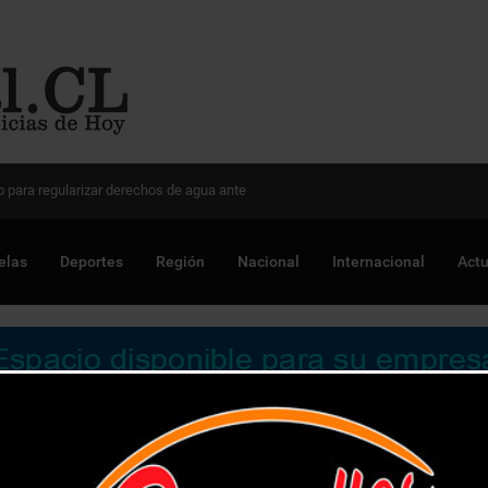
 Chile para optimizar proyectos
elas
Deportes
Región
Nacional
Internacional
Actu
elige a la Universidad de Playa Ancha y se matricula para ser 