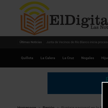
Digitalización de la gestión pública avanza en
Últimas Noticias
Quillota
La Calera
La Cruz
Nogales
Hiju
Homepage
>
Región
>
Puntaje nacional en la PSU 