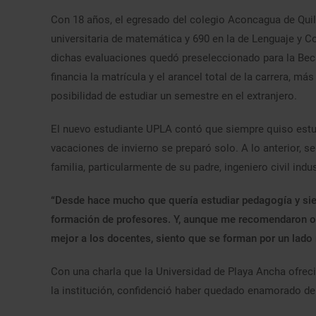
Con 18 años, el egresado del colegio Aconcagua de Quil
universitaria de matemática y 690 en la de Lenguaje y C
dichas evaluaciones quedó preseleccionado para la Beca
financia la matrícula y el arancel total de la carrera, m
posibilidad de estudiar un semestre en el extranjero.
El nuevo estudiante UPLA contó que siempre quiso estud
vacaciones de invierno se preparó solo. A lo anterior,
familia, particularmente de su padre, ingeniero civil indus
“Desde hace mucho que quería estudiar pedagogía y siem
formación de profesores. Y, aunque me recomendaron ot
mejor a los docentes, siento que se forman por un lad
Con una charla que la Universidad de Playa Ancha ofreci
la institución, confidenció haber quedado enamorado de 