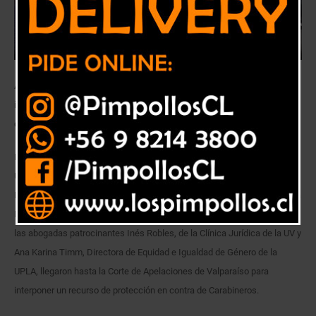
Autoridades universitarias solicitaron que se dicte una orden de no
innovar para detener el uso de armas de fuego en la dispersión de
quienes participan en marchas.
Los rectores de la Universidad de Playa Ancha, Patricio Sanhueza; de la
Universidad de Valparaíso, Aldo Valle; de la Universidad Técnica
Federico Santa María, Darcy Fuenzalida; y el vicerrector académico de la
Pontificia Universidad Católica de Valparaíso, Nelson Velásquez, junto a
las abogadas patrocinantes Inés Robles, de la Clínica Jurídica de la UV y
Ana Karina Timm, Directora de Equidad e Igualdad de Género de la
UPLA, llegaron hasta la Corte de Apelaciones de Valparaíso para
interponer un recurso de protección en contra de Carabineros.