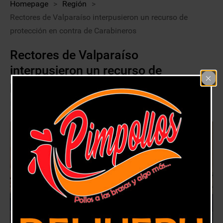
Homepage
>
Región
>
Rectores de Valparaíso interpusieron un recurso de
protección en contra de Carabineros
Rectores de Valparaíso
interpusieron un recurso de
protección en contra de Carabineros
14 noviembre, 2019
Región