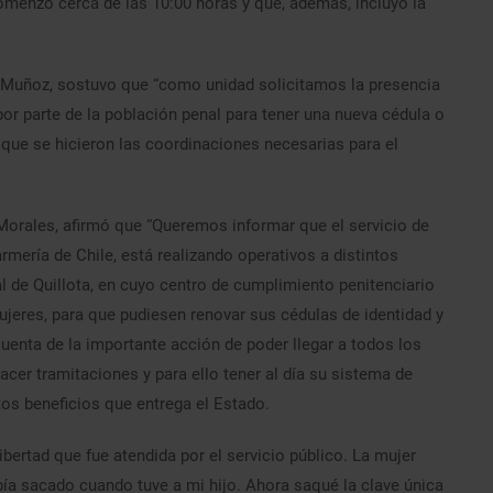
 comenzó cerca de las 10:00 horas y que, además, incluyó la
or Muñoz, sostuvo que “como unidad solicitamos la presencia
por parte de la población penal para tener una nueva cédula o
 que se hicieron las coordinaciones necesarias para el
ar Morales, afirmó que “Queremos informar que el servicio de
mería de Chile, está realizando operativos a distintos
 de Quillota, en cuyo centro de cumplimiento penitenciario
ujeres, para que pudiesen renovar sus cédulas de identidad y
enta de la importante acción de poder llegar a todos los
cer tramitaciones y para ello tener al día su sistema de
ntos beneficios que entrega el Estado.
ibertad que fue atendida por el servicio público. La mujer
abía sacado cuando tuve a mi hijo. Ahora saqué la clave única