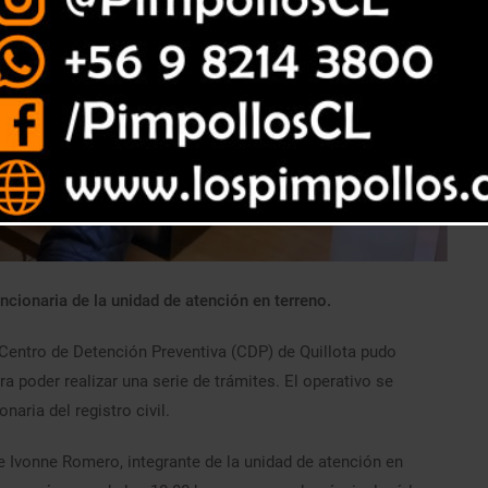
ncionaria de la unidad de atención en terreno.
Centro de Detención Preventiva (CDP) de Quillota pudo
a poder realizar una serie de trámites. El operativo se
aria del registro civil.
ue Ivonne Romero, integrante de la unidad de atención en