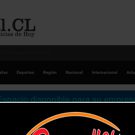
 Chile para optimizar proyectos
elas
Deportes
Región
Nacional
Internacional
Actu
ivo en cárcel de quillota