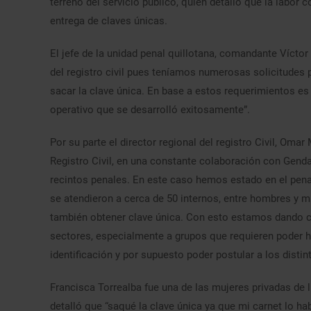
terreno del servicio público, quien detalló que la labor
entrega de claves únicas.
El jefe de la unidad penal quillotana, comandante Víct
del registro civil pues teníamos numerosas solicitudes 
sacar la clave única. En base a estos requerimientos es
operativo que se desarrolló exitosamente”.
Por su parte el director regional del registro Civil, Om
Registro Civil, en una constante colaboración con Gendar
recintos penales. En este caso hemos estado en el penal
se atendieron a cerca de 50 internos, entre hombres y m
también obtener clave única. Con esto estamos dando cu
sectores, especialmente a grupos que requieren poder ha
identificación y por supuesto poder postular a los disti
Francisca Torrealba fue una de las mujeres privadas de l
detalló que “saqué la clave única ya que mi carnet lo h