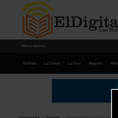
Digitalización de la gestión pública avanza en
Últimas Noticias
Quillota
La Calera
La Cruz
Nogales
Hiju
Homepage
>
Región
>
Registro Civil realiza operat