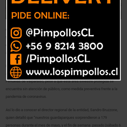
Conaf mantiene cerrado el entorno silvestre, como medida preventiva
frente a la emergencia sanitaria. Gran parte de los infractores no
contaba con implementos básicos de seguridad, como mascarillas o
alcohol gel.
Durante el mes de mayo y el primer fin de semana de junio del presente
año, 190 personas ingresaron ilegalmente a la reserva nacional Lago
Peñuelas de Valparaíso, pese a que esta área silvestre protegida se
encuentra sin atención de público, como medida preventiva frente a la
pandemia de coronavirus.
Así lo dio a conocer el director regional de la entidad, Sandro Bruzzone,
quien detalló que “nuestros guardaparques sorprendieron a 179
personas durante el mes de mayo, y el fin de semana pasado (sábado 6