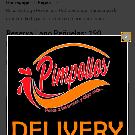
Homepage
>
Región
>
Reserva Lago Peñuelas: 190 personas ingresaron de
manera ilícita pese a restricción por pandemia
Reserva Lago Peñuelas: 190
personas ingresaron de manera
ilícita pese a restricción por
pandemia
10 junio, 2020
Región