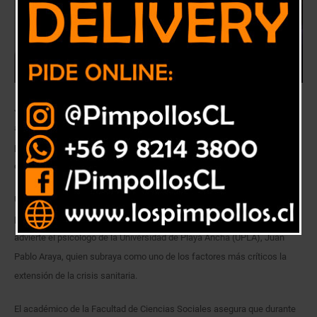
Junto con el aumento de la violencia doméstica, el uso de drogas, la
adicción a las pantallas, la angustia y la depresión, hay personas que
podrían sufrir síntomas de trastorno postraumático, a causa de la
extensión de la crisis sanitaria.
Un complejo panorama sobre las consecuencias que la pandemia
podría generar en la población, particularmente sobre la salud mental,
advierte el psicólogo de la Universidad de Playa Ancha (UPLA), Juan
Pablo Araya, quien subraya como uno de los factores más críticos la
extensión de la crisis sanitaria.
El académico de la Facultad de Ciencias Sociales asegura que durante