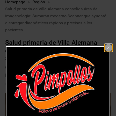
Homepage
>
Región
>
Salud primaria de Villa Alemana consolida área de
imagenología: Sumarán moderno Scanner que ayudará
a entregar diagnósticos rápidos y precisos a los
pacientes
Salud primaria de Villa Alemana
consolida área de imagenología:
Sumarán moderno Scanner que
ayudará a entregar diagnósticos
rápidos y precisos a los pacientes
12 abril, 2021
Región