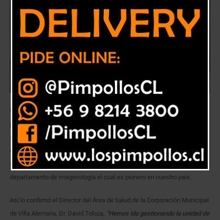
Una vez más Villa Alemana va un paso adelante en materia de salud
primaria. Un moderno scanner comenzará a operar en las próximas
semanas, entregando diagnósticos más precisos y rápidos a todos los
usuarios de los centros de salud de la comuna. Este moderno equipo
será instalado en el CESFAM Villa Alemana, consolidando así el
departamento de imagenología el cual es pionero en nuestro país.
Así lo confirmó el Director del Área de Salud de la Corporación Municipal
de Villa Alemana, Dr. David Toloza,
“Hemos ido gestionando la unidad de