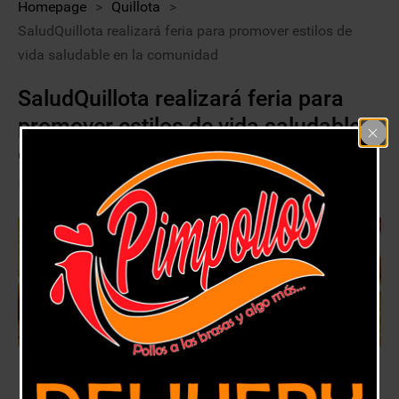
Homepage
>
Quillota
>
SaludQuillota realizará feria para promover estilos de
vida saludable en la comunidad
SaludQuillota realizará feria para
promover estilos de vida saludable
en la comunidad
13 febrero, 2020
Quillota